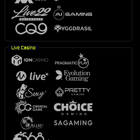
Live Casino