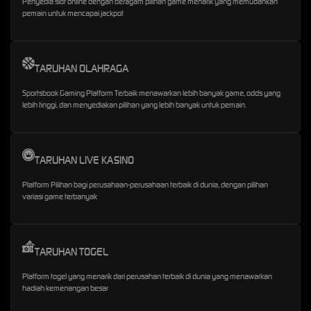
Penyedia slot online dengan beragam pilihan game menarik yang memudahkan
pemain untuk mencapai jackpot
TARUHAN OLAHRAGA
Sportsbook Gaming Platform Terbaik menawarkan lebih banyak game, odds yang
lebih tinggi, dan menyediakan pilihan yang lebih banyak untuk pemain.
TARUHAN LIVE KASINO
Platform Pilihan bagi perusahaan-perusahaan terbaik di dunia, dengan pilihan
variasi game terbanyak
TARUHAN TOGEL
Platform togel yang menarik dari perusahan terbaik di dunia yang menawarkan
hadiah kemenangan besar