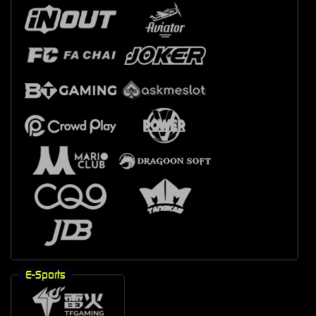
E-Sports