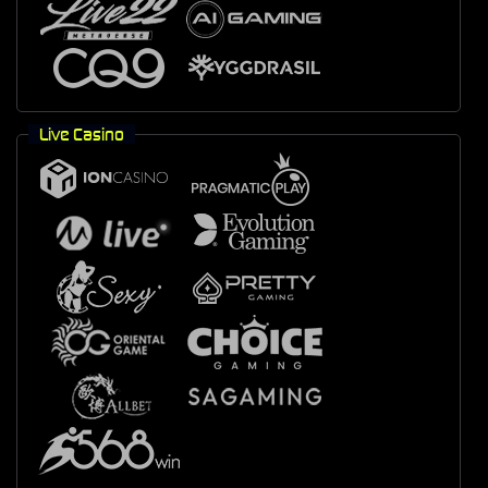
Live Casino