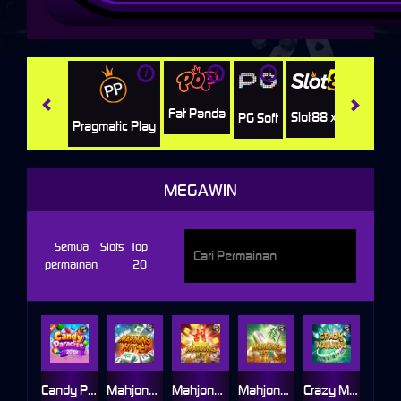
i
i
i
i
i
Facha
Fat Panda
Slot88 x PP
PG Soft
Pragmatic Play
MEGAWIN
Semua
Slots
Top
permainan
20
Candy Paradise 2048
Mahjong Hit +
Mahjong Hit
Mahjong Hit 2
Crazy Mahjong