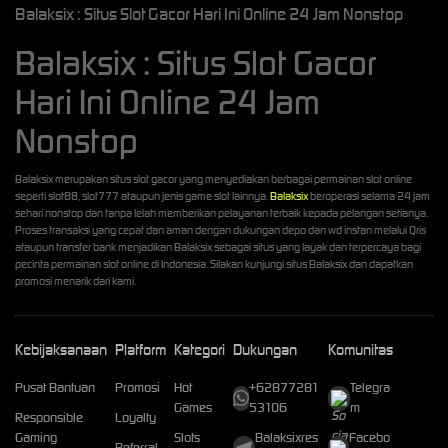
Balaksix : Situs Slot Gacor Hari Ini Online 24 Jam Nonstop
Balaksix : Situs Slot Gacor
Hari Ini Online 24 Jam
Nonstop
Balaksix merupakan situs slot gacor yang menyediakan berbagai permainan slot online
seperti slot88, slot777 ataupun jenis game slot lainnya.
Balaksix
beroperasi selama 24 jam
sehari nonstop dan tanpa lelah memberikan pelayanan terbaik kepada pelangan setianya.
Proses transaksi yang cepat dan aman dengan dukungan depo dan wd instan melalui Qris
ataupun transfer bank menjadikan Balaksix sebagai situs yang layak dan terpercaya bagi
pecinta permainan slot online di Indonesia. Silakan kunjungi situs Balaksix dan dapatkan
promosi menarik dari kami.
Kebijaksanaan
Platform
Kategori
Dukungan
Komunitas
Pusat Bantuan
Promosi
Hot
+62877281
Telegra
Games
53106
m
Responsible
Loyalty
Gaming
Slots
Balaksixres
Facebo
Referral