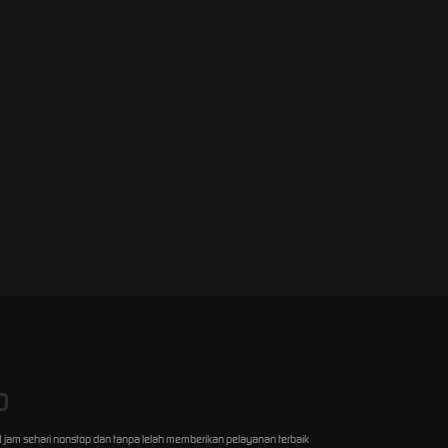
p
 jam sehari nonstop dan tanpa lelah memberikan pelayanan terbaik