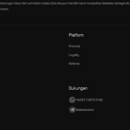
kungan depo dan wd instan melalui Qris ataupun transfer bank menjadikan Balaksix sebagai situs 
i kami.
Platform
Promosi
Loyalty
Referral
Dukungan
+6287728153106
Balaksixresmi