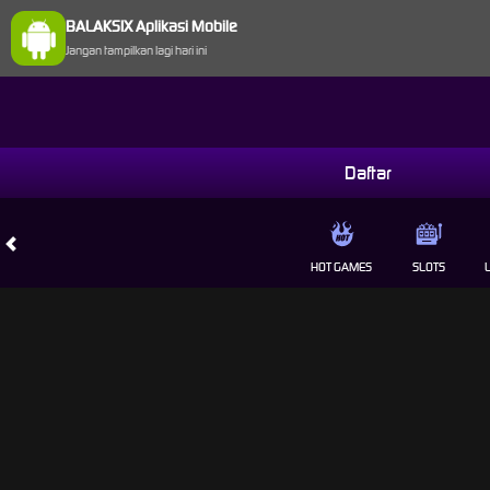
BALAKSIX Aplikasi Mobile
Jangan tampilkan lagi hari ini
Daftar
HOT GAMES
SLOTS