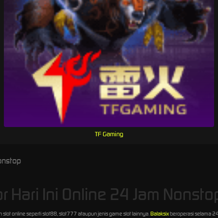
TF Gaming
Nonstop
cor Hari Ini Online 24 Jam Nonsto
lot online seperti slot88, slot777 ataupun jenis game slot lainnya.
Balaksix
beroperasi selama 24