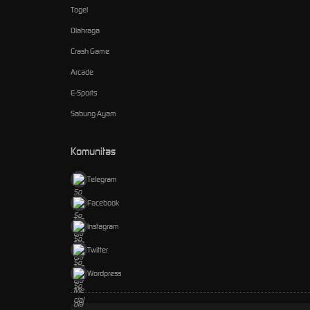
Togel
Olahraga
Crash Game
Arcade
E-Sports
Sabung Ayam
Komunitas
Telegram
Facebook
Instagram
Twitter
Wordpress