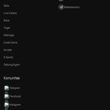
Slots
Balaksixresmi
Live Casino
Race
Togel
Olahraga
Crash Game
Arcade
E-Sports
Sabung Ayam
Komunitas
Telegram
Facebook
Instagram